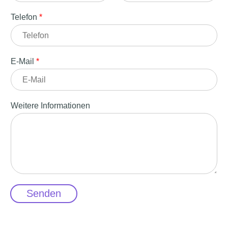
F
L
i
a
Telefon
*
r
s
s
t
t
E-Mail
*
Weitere Informationen
Senden